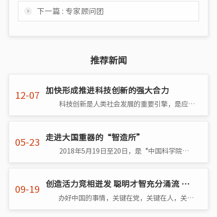
下一篇 : 专家顾问团
推荐新闻
加快形成推进科技创新的强大合力
12-07
科技创新是人类社会发展的重要引擎，是应对许多全球性挑战的有力武器。党的十八大以来，习近平总书记高度重视科技创新，强�
走进大国重器的“智造所”
05-23
2018年5月19日至20日，是“中国科学院第十四届公众科学日”，今年的主题为“科技创新 强国富民”。在此期间，中科院在全国的几�
创造活力竞相迸发 聪明才智充分涌流 ——新时代人才事业发展成就综述
09-19
办好中国的事情，关键在党，关键在人，关键在人才。 党的十八大以来，以习近平同志为核心的党中央统揽伟大斗争、伟大工程、伟大�