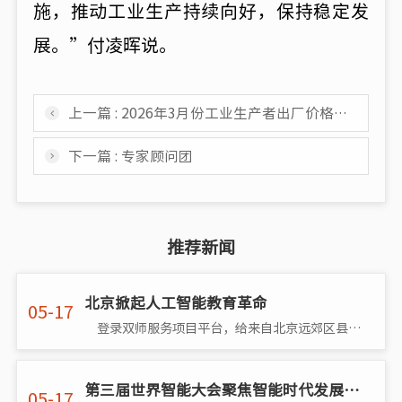
施，推动工业生产持续向好，保持稳定发
展。”付凌晖说。
上一篇 : 2026年3月份工业生产者出厂价格同比由降转涨 环比涨幅扩大
下一篇 : 专家顾问团
推荐新闻
北京掀起人工智能教育革命
05-17
登录双师服务项目平台，给来自北京远郊区县通州、怀柔、平谷、延庆、密云和房山的学生进行一对一的在线免费辅导，已经成为北京市朝阳区区级�
第三届世界智能大会聚焦智能时代发展新机遇
05-17