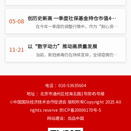
创历史新高 一季度社保基金持仓市值4275亿元
05-08
在今年一季度的调整行情中，作为“耐心资本”代表的社保基金，不惧市场调整逆势加仓。Choice数据显示，截至一季度末，社
以“数字动力”推动高质量发展
11-21
当前，新冠病毒仍在持续变异，全球疫情仍处于流行态势，全球通胀上行风险仍不容忽视，世界经济复苏面临严峻挑战。在近日召�
电话 ：010-53635604
地址 ：北京市通州区经海五路1号院45号楼
©中国国际经济技术合作促进会 版权所有Copyright 2025 All
rights reserve
京ICP备20006170号-5
网站建设
：尚品中国