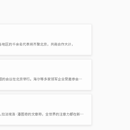
地区的千余名代表将齐聚北京，共商合作大计，
新华网北京5月5日电（记者 郑伟） 5月4日，以“国家品牌让生活更美好”为主题的会议在北京举行。海尔等多家领军企业受邀参会，集体展示国家
香港《南华早报》网站6月18日刊发英国皇家三军研究所国际安全问题研究负责人拉法埃洛·潘图奇的文章称，全世界的注意力都在新加坡和多伦多，