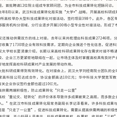
组，首批聘请12位院士组成专家顾问团，为全市科技成果转化把脉问诊。
8月以来，武汉科技成果转化局实施“大学+”战略，开展高校科研成
9所高校举办大型科技成果转化对接活动，签约项目398个。此外，各区
移服务机构分领域、分行业逐步开展100场小型专业性对接活动，形成了
推动供需双方的线上对接，去年以来共梳理出科技成果27246项，
时收集了1730项企业有效科技需求，定期向企业推送个性化信息，促进
学校长窦贤康介绍，长期以来高校科研成果转化存在需求对接不畅通
校、企业三方更紧密地联结在一起，让市场主体及时掌握高校具有良好产
好地发挥高校科研成果对产业发展的带动作用。
科研成果得到有效转化。在对接会上，武汉大学刘经南院士团队的全球
家高科技公司达成合作，协议金额高达10亿元；华中科技大学樊宽军
有关企业协议签约金额也超过10亿元。
需两端积极性，防止成果转化“只走一公里”
‘重论文、轻转化’的评价体系导致许多成果被束之高阁，而多数企业
入。”在武汉市科技成果转化局常务副局长李记泽看来，许多科技成果
而是“只走了一公里”，促进科技成果转化，需要从提高供需两端的积极
端，不少科研人员表示，科技成果使用权、处置权、收益权“三权”