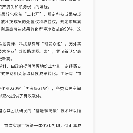
资产流失和职务侵占的嫌疑。
成果转化收益“三七开”，规定科技成果完成
下放科技成果的处置权和收益权，规定市属高
例最高可达成果转化所得净收益的90%。这
题竞标、科技悬赏等“研发众包”。另外实
技术企业”成长路线图。去年，武汉新认定高
史新高。
科，由政府提供优惠地价土地和一定经费支
方式推动相关领域科技成果转化。工研院“市
化器230家（国家级31家），各类众创空间
中试熟化提供了有效载体。
心其团队研发的“智能微铸锻”技术难以顺
首次实现了铸锻一体化3D打印，但距离成