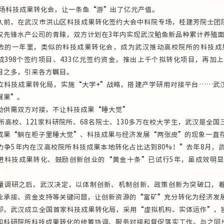
技成果转化会，让一条鱼“游”出了亿元产值。
，在武汉市洪山区科技成果转化签约大会中科院专场，桂建芳院士团队
汉先锋水产公司的青睐，双方计划在3年内实现武汉鲌鱼新品种累计养殖面积
一年里，类似的科技成果转化会，成为武汉推动高校院所的科技成果
成398个签约项目、433亿元签约资金，推出上千个拟转化项目，再加
目之多，引来各方瞩目。
技成果转化局，实施“大学+”战略，搭建产学研用对接平台……武汉
展果”。
需双方对接，不让科技成果“睡大觉”
高校、121家科研院所、68名院士、130多万在校大学生，武汉是全
成果“躺在柜子里睡大觉”、科技成果与经济发展“两张皮”的现象一直存
5年内在汉高校院所科技成果本地转化占比达到80%！”去年8月，
进科技成果转化、鼓励创新创业的“黄金十条”已试行5年，虽成效明
研之后，武汉决定，以体制创新、机制创新、政策创新为突破口，着
业承接、资金支持等关键问题，让创新资源的“富矿”充分转化为经济发
武汉成立全国首家科技成果转化局，采用“虚拟机构、实体运作”，旨
和科研院所科技成果转化的统筹协调、服务对接和督促落实工作。与之同