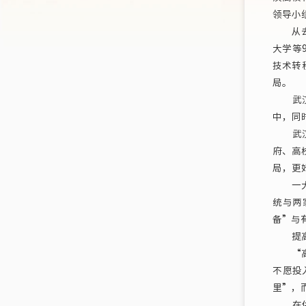
领导小
从去年
大学等
技术转
局。
武汉还
中，同
武汉大
府、高
局，更
一大批
统与两
备”与
提高供
“高校
不愿投
里”，
在供应