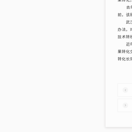
去年8
前，该
武汉市
办法，
技术转
近年来
果转化
转化长