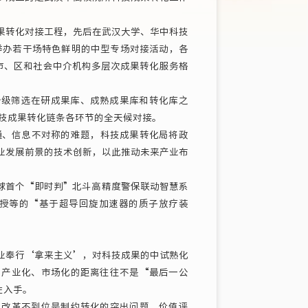
果转化对接工程，先后在武汉大学、华中科技
举办若干场特色鲜明的中型专场对接活动，各
市、区和社会中介机构多层次成果转化服务格
分级筛选在研成果库、成熟成果库和转化库之
科技成果转化链条各环节的全天候对接。
、信息不对称的难题，科技成果转化局将政
业发展前景的技术创新，以此推动未来产业布
首个“即时判”北斗高精度警保联动智慧系
教授等的“基于超导回旋加速器的质子放疗装
奉行‘拿来主义’，对科技成果的中试熟化
与产业化、市场化的距离往往不是“最后一公
性入手。
改革不到位是制约转化的突出问题，价值评