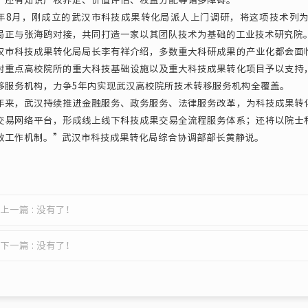
月，刚成立的武汉市科技成果转化局派人上门调研，将这项技术列为
局正与张海鸥对接，共同打造一家以其团队技术为基础的工业技术研究院
科技成果转化局局长李有祥介绍，多数重大科研成果的产业化都会面临
对重点高校院所的重大科技基础设施以及重大科技成果转化项目予以支持
移服务机构，力争5年内实现武汉高校院所技术转移服务机构全覆盖。
，武汉持续推进金融服务、政务服务、法律服务改革，为科技成果转化
交易网络平台，形成线上线下科技成果交易全流程服务体系；还将以院士
效工作机制。”武汉市科技成果转化局综合协调部部长黄静说。
上一篇 : 没有了！
下一篇 : 没有了！