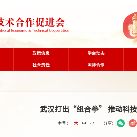
政策信息
学会动态
社会责任
国际合作
武汉打出“组合拳” 推动科
字号：
大
中
小
分享: