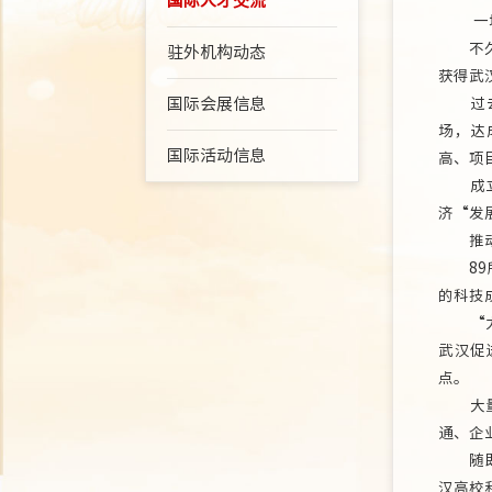
国际人才交流
一场科
不久前
驻外机构动态
获得武
国际会展信息
过去的
场，达
国际活动信息
高、项
成立科
济“发
推动供
89所
的科技
“力争
武汉促
点。
大量调
通、企
随即，
汉高校