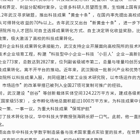
果权界定、利益分配相对复杂，让很多科研人员望而生畏，生怕摊上国有
2年武汉寻求破题，推出科技成果“黄金十条”，在国内率先提出高校
队可得转化收益的70%以上。去年武汉又出台“新黄金十条”，进一步
研院所与人才团队可自主选择成果转化方式、自主决定转化收益奖励，比
政策，极大激活了高校的科技成果转化。
企业科技成果转化承接能力，武汉支持企业开展面向高校院所的技术难
技术企业培育工程，构建“科技型中小企业—科技‘小巨人’企业—高新
企业773家，总数达到2827家，位列副省级城市第二，总量与增量均创历
果转化，离不开平台的推动。近年来，武汉围绕一批新兴产业和优势学
校院所以科技成果入股，共同组建14家工业技术研究院，以市场运作的
，市场运作”的改革举措已被列入全国27项可复制可推广的经验。
武汉建设“创谷”等创新载体实体空间324.22万平方米，建成各级孵
家（国家级55家），全市孵化场地总面积超过1000万平方米，为科技成果
策、一事一议，为重大科技成果“保驾护航”
技术转化协议，华中科技大学教授张海鸥长舒一口气。此前，他一直担
化。
自华中科技大学数字制造装备与技术国家重点实验室的技术，在世界上
，还有知识产权界定、价值评估、权益分配等诸多障碍。