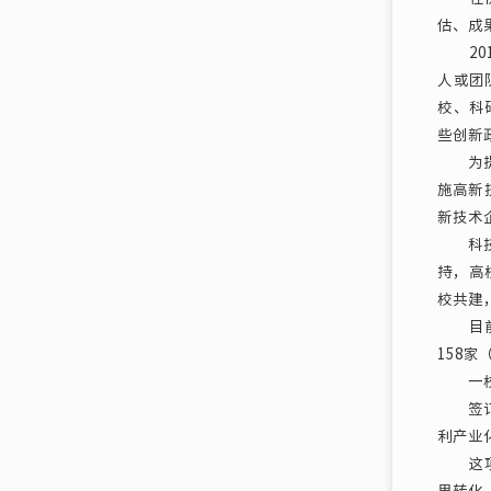
估、成
201
人或团
校、科
些创新
为提升
施高新
新技术
科技成
持，高
校共建
目前，
158
一校一
签订了
利产业
这项出
果转化