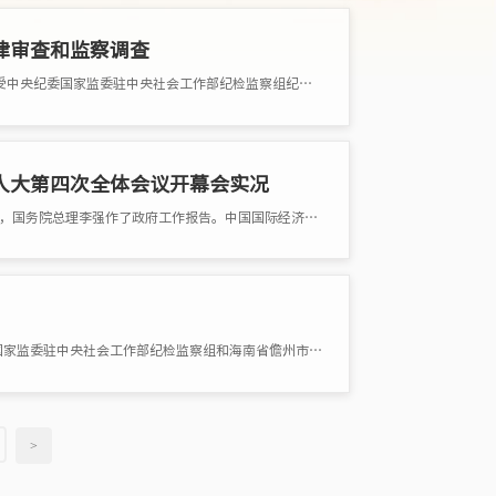
律审查和监察调查
中国纺织工业联合会党委常委、副会长端小平涉嫌严重违纪违法，目前正接受中央纪委国家监委驻中央社会工作部纪检监察组纪律�
人大第四次全体会议开幕会实况
3月5日，第十四届全国人民代表大会第四次全体会议在北京隆重开幕。开幕式上，国务院总理李强作了政府工作报告。中国国际经济技术合作促进会海南
中国制药装备行业协会副秘书长遆倩鹤涉嫌严重违法，目前正接受中央纪委国家监委驻中央社会工作部纪检监察组和海南省儋州市监察�
>