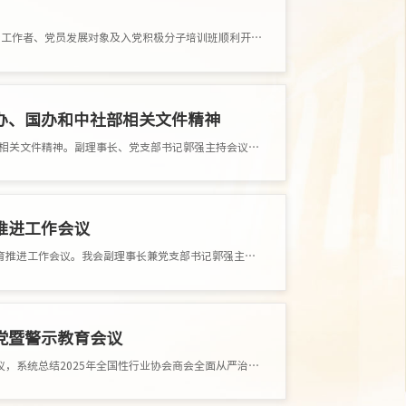
全国性行业协会商会第七、第六、第十联合党委2026年度基层党组织书记、党务工作者、党员发展对象及入党积极分子培训班顺利开班 2026年5月25日，全�
办、国办和中社部相关文件精神
2026年4月20日下午，我会党支部召开专题会议，组织学习中办、国办和中社部相关文件精神。副理事长、党支部书记郭强主持会议。 会议传达了4月16日第
推进工作会议
3月26日下午，我会党支部在三楼会议室召开开展树立和践行正确政绩观学习教育推进工作会议。我会副理事长兼党支部书记郭强主持会议。 会议学习传�
党暨警示教育会议
近日，中央社会工作部召开全国性行业协会商会全面从严治党暨警示教育会议，系统总结2025年全国性行业协会商会全面从严治党工�