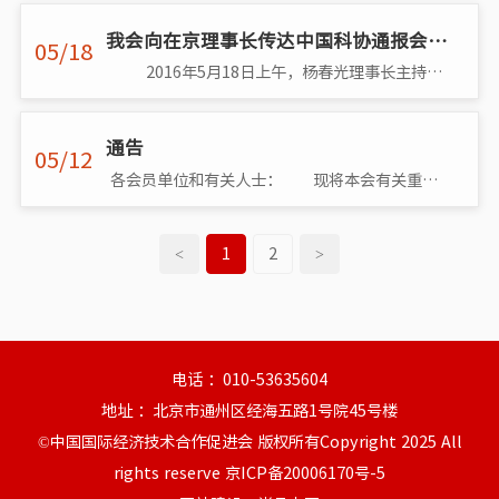
我会向在京理事长传达中国科协通报会议精神
05/18
2016年5月18日上午，杨春光理事长主持召开部分在京理事长办公会议，传达学习中国科协通报会议精神和王春法书记重要讲话精神，并研究�
通告
05/12
各会员单位和有关人士： 现将本会有关重要事项通告如下： 一、按照民政部和中国科协加强学会管理工作的有关精神，我会自4月21日开始�
<
1
2
>
电话 ：010-53635604
地址 ：北京市通州区经海五路1号院45号楼
©中国国际经济技术合作促进会 版权所有Copyright 2025 All
rights reserve
京ICP备20006170号-5