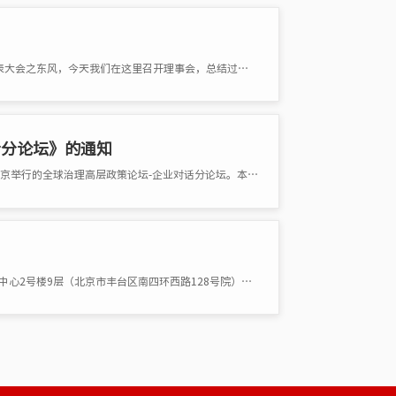
各位理事： 乘全国科技创新大会、两院院士大会和中国科协第九次会员代表大会之东风，今天我们在这里召开理事会，总结过去一年工作�
话分论坛》的通知
2016-10-27 尊敬的各位会员： 我们很高兴邀请您参加2016年11月中旬在北京举行的全球治理高层政策论坛-企业对话分论坛。本次分论坛由联合国开�
各有关单位： 中国国际经济技术合作促进会自2015年9月起已搬至北京诺德中心2号楼9层（北京市丰台区南四环西路128号院），现再次声明，北京�