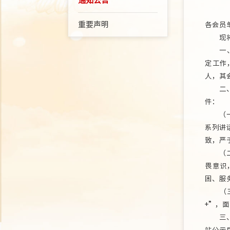
通知公告
重要声明
各会员
现将本
一、按
定工作
人，其
二、按
件：
（一）
系列讲
致，严
（二）
畏意识
困、服
（三）
+”，
三、二
站公示