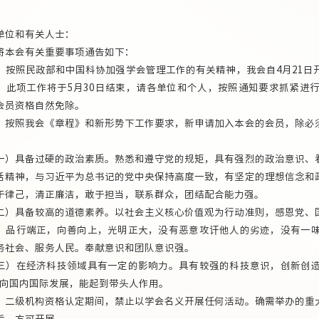
单位和有关人士：
会有关重要事项通告如下：
照民政部和中国科协加强学会管理工作的有关精神，我会自4月21日
，此项工作将于5月30日结束，请各单位和个人，按照通知要求抓紧进
会员资格自然免除。
照我会《章程》和新形势下工作要求，新申请加入本会的会员，除必须
具备过硬的政治素质。熟悉和遵守党的规矩，具有强烈的政治意识、看
话精神，与习近平为总书记的党中央保持高度一致，有坚定的理想信念和
于律己，清正廉洁，敢于担当，联系群众，团结配合能力强。
具备较高的道德素养。以社会主义核心价值观为行动准则，感恩党、国
，品行端正，向善向上，光明正大，没有恶意攻讦他人的劣迹，没有一
务社会、服务人民。奉献意识和团队意识强。
在经济科技领域具有一定的影响力。具有较强的科技意识，创新创造
面向国内国际发展，能起到带头人作用。
级机构资格认定期间，禁止以学会名义开展任何活动。确需举办的重大
后，方可开展。