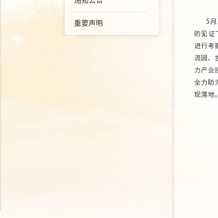
通知公告
5月1
重要声明
的见证
进行考
流园、
力产业
全力助
现落地