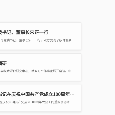
委书记、董事长宋正一行
9月17日上午，杨春光理事长会见了到访我会的上海东方金融小镇开发有限公司党委书记、董事长宋正一行，双方交流了各自发展重�
调研
6月15日下午，中国国际经济技术合作促进会理事长杨春光带队一行赴中智科学技术评价研究中心，就双方合作事宜展开座谈。中智�
中共中央办公厅发出通知要求认真学习贯彻习近平总书记在庆祝中国共产党成立100周年大会上的重要讲话精神
中共中央办公厅7月3日发出通知，要求各地区各部门认真学习贯彻习近平总书记在庆祝中国共产党成立100周年大会上的重要讲话精神。 &nb